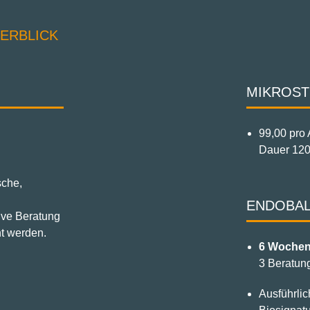
BERBLICK
MIKROS
g
99,00 pro
Dauer 120
sche,
ENDOBA
ive Beratung
nt werden.
6 Wochen
3 Beratun
Ausführli