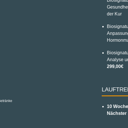
Biosignatu
Gesundhei
der Kur
Biosignatu
Anpassung
Hormonm
Biosignat
Analyse u
299,00€
LAUFTRE
Getränke
10 Woche
Nächster 