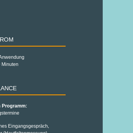
TROM
 Anwendung
 Minuten
LANCE
 Programm:
gstermine
ches Eingangsgespräch,